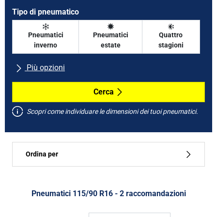
Tipo di pneumatico
Pneumatici
Pneumatici
Quattro
inverno
estate
stagioni
Più opzioni
Tutte le marche
Cerca
Scopri come individuare le dimensioni dei tuoi pneumatici.
Tipo di vettura
Ordina per
Run flat
Tipo di pneumatico
Pneumatici ‎115/90 R16 - 2 raccomandazioni
Tutti i tipi (2)