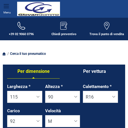
Menu
+39 02 9060 0796
Chiedi preventivo
Trova il punto di vendita
Cerca il tuo pneumatico
Per dimensione
Per vettura
Tab updated: Per dimensione
Larghezza
*
Altezza
*
Calettamento
*
Carico
Velocità