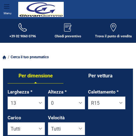
Menu
+39 02 9060 0796
Chiedi preventivo
Trova il punto di vendita
Cerca il tuo pneumatico
Per dimensione
Per vettura
Tab updated: Per dimensione
Larghezza
*
Altezza
*
Calettamento
*
Carico
Velocità