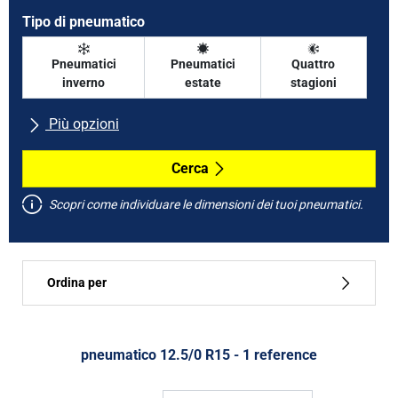
Tipo di pneumatico
Pneumatici
Pneumatici
Quattro
inverno
estate
stagioni
Più opzioni
Tutte le marche
Cerca
Scopri come individuare le dimensioni dei tuoi pneumatici.
Tipo di vettura
Ordina per
Run flat
Tipo di pneumatico
pneumatico ‎12.5/0 R15 - 1 reference
Tutti i tipi (1)