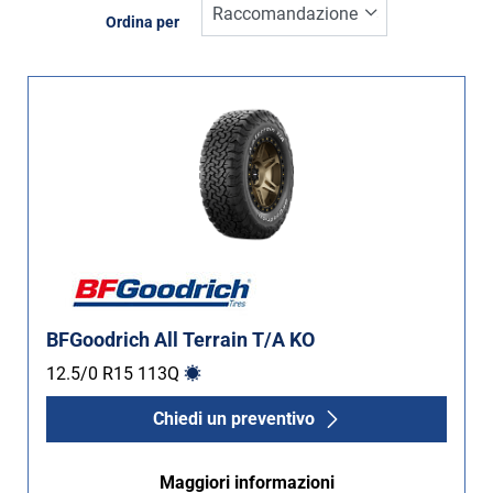
Inverno (0)
Ordina per
Estate (1)
Quattro stagioni (0)
Tipo di vettura
Tutti i tipi (1)
Auto (0)
4X4 (1)
Furgone (0)
BFGoodrich All Terrain T/A KO
Camper (0)
12.5/0 R15
113
Q
Chiedi un preventivo
Run flat
Maggiori informazioni
Runflat (0)