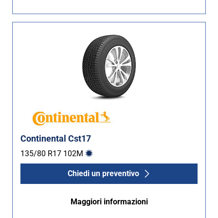
Non Run flat (4)
Più opzioni
Continental Cst17
135/80 R17
102
M
Chiedi un preventivo
Maggiori informazioni