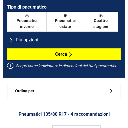
Tipo di pneumatico
Pneumatici
Pneumatici
Quattro
inverno
estate
stagioni
Più opzioni
Tutte le marche
Cerca
Scopri come individuare le dimensioni dei tuoi pneumatici.
Tipo di vettura
Ordina per
Run flat
Tipo di pneumatico
Pneumatici ‎135/80 R17 - 4 raccomandazioni
Tutti i tipi (4)