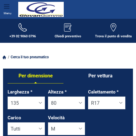
Menu
+39 02 9060 0796
Chiedi preventivo
Trova il punto di vendita
Cerca il tuo pneumatico
Per dimensione
Per vettura
Tab updated: Per dimensione
Larghezza
*
Altezza
*
Calettamento
*
Carico
Velocità