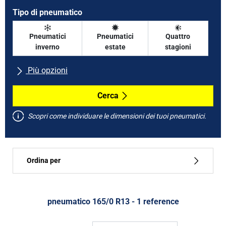
Tipo di pneumatico
Pneumatici
Pneumatici
Quattro
inverno
estate
stagioni
Più opzioni
Tutte le marche
Cerca
Scopri come individuare le dimensioni dei tuoi pneumatici.
Tipo di vettura
Ordina per
Run flat
Tipo di pneumatico
pneumatico ‎165/0 R13 - 1 reference
Tutti i tipi (1)