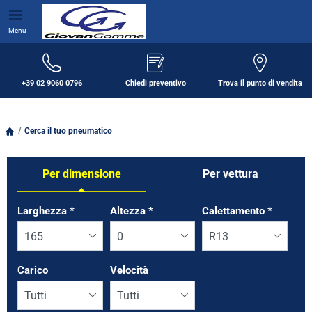
Menu
+39 02 9060 0796
Chiedi preventivo
Trova il punto di vendita
Cerca il tuo pneumatico
Per dimensione
Per vettura
Tab updated: Per dimensione
Larghezza
*
Altezza
*
Calettamento
*
Carico
Velocità