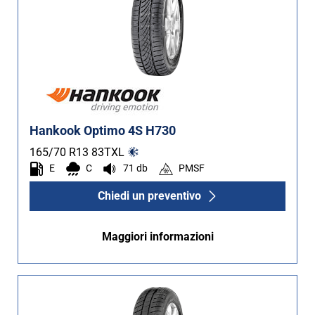
Hankook Optimo 4S H730
165/70 R13
83
T
XL
E
C
71 db
PMSF
Chiedi un preventivo
Maggiori informazioni