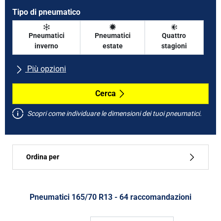
Tipo di pneumatico
Pneumatici
Pneumatici
Quattro
inverno
estate
stagioni
Più opzioni
Tutte le marche
Cerca
Scopri come individuare le dimensioni dei tuoi pneumatici.
Tipo di vettura
Ordina per
Run flat
Tipo di pneumatico
Pneumatici ‎165/70 R13 - 64 raccomandazioni
Tutti i tipi (64)