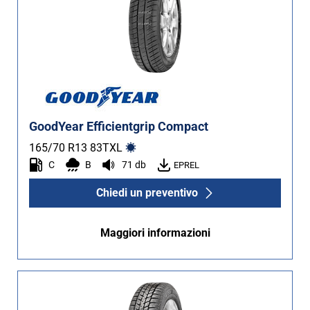
GoodYear Efficientgrip Compact
165/70 R13
83
T
XL
C
B
71 db
EPREL
Chiedi un preventivo
Maggiori informazioni