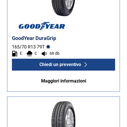
GoodYear DuraGrip
165/70 R13
79
T
E
C
68 db
Chiedi un preventivo
Maggiori informazioni