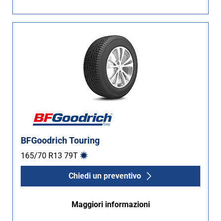
Non Run flat (64)
Più opzioni
BFGoodrich Touring
165/70 R13
79
T
Chiedi un preventivo
Maggiori informazioni