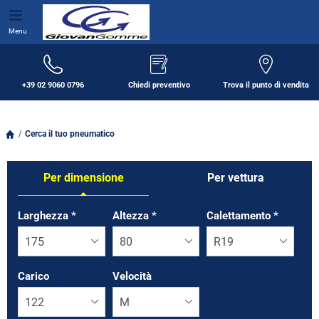
Menu
+39 02 9060 0796
Chiedi preventivo
Trova il punto di vendita
Cerca il tuo pneumatico
Per dimensione
Per vettura
Tab updated: Per dimensione
Larghezza
*
Altezza
*
Calettamento
*
Carico
Velocità