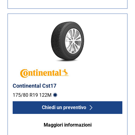
Non Run flat (2)
Più opzioni
Continental Cst17
175/80 R19
122
M
Chiedi un preventivo
Maggiori informazioni