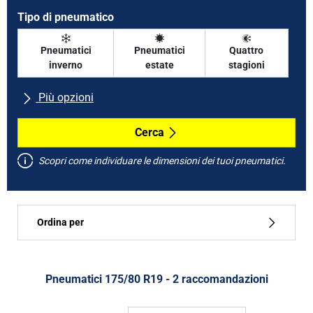
Tipo di pneumatico
Pneumatici
Pneumatici
Quattro
inverno
estate
stagioni
Più opzioni
Tutte le marche
Cerca
Scopri come individuare le dimensioni dei tuoi pneumatici.
Tipo di vettura
Ordina per
Run flat
Tipo di pneumatico
Pneumatici ‎175/80 R19 - 2 raccomandazioni
Tutti i tipi (2)