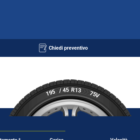
Chiedi preventivo
R13
/ 45
195
75
V