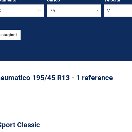
ttamento
*
Carico
Velocità
 stagioni
Run flat
eumatico ‎195/45 R13 - 1 reference
port Classic