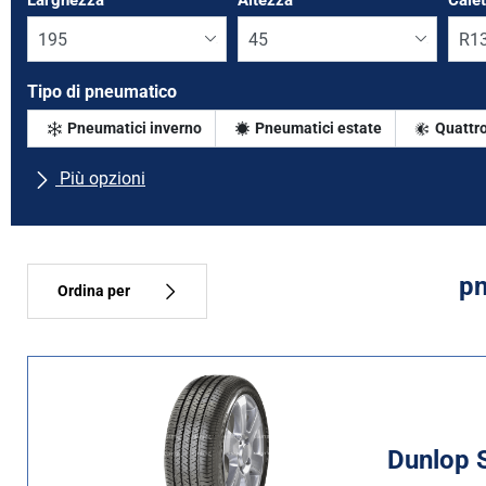
Larghezza
*
Altezza
*
Cale
Tipo di pneumatico
Pneumatici inverno
Pneumatici estate
Quattro
Più opzioni
Tutte le marche
Tipo di vettura
pn
Ordina per
Tipo di pneumatico
Tutti i tipi (1)
Inverno (0)
Dunlop S