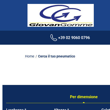
+39 02 9060 0796
Home
Cerca il tuo pneumatico
Per dimensione
Tab updated: Per dimensione