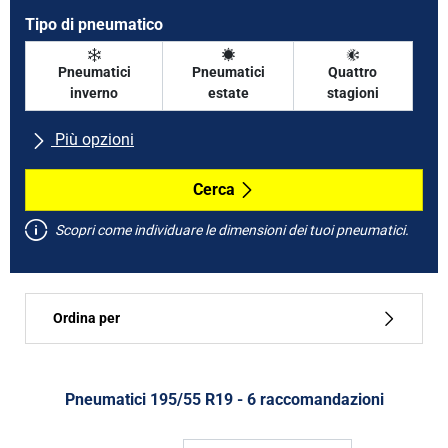
Tipo di pneumatico
Pneumatici
Pneumatici
Quattro
inverno
estate
stagioni
Più opzioni
Tutte le marche
Cerca
Scopri come individuare le dimensioni dei tuoi pneumatici.
Tipo di vettura
Ordina per
Run flat
Tipo di pneumatico
Pneumatici ‎195/55 R19 - 6 raccomandazioni
Tutti i tipi (6)