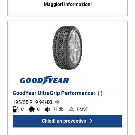
Maggiori informazioni
GoodYear UltraGrip Performance+ ( )
195/55 R19
94
H
XL
C
C
71 db
PMSF
Chiedi un preventivo