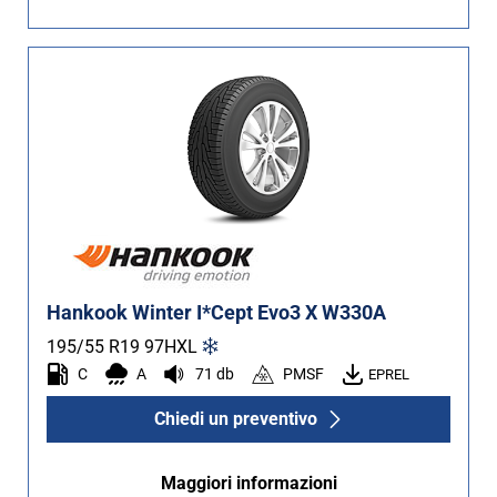
Hankook Winter I*Cept Evo3 X W330A
195/55 R19
97
H
XL
C
A
71 db
PMSF
EPREL
Chiedi un preventivo
Maggiori informazioni