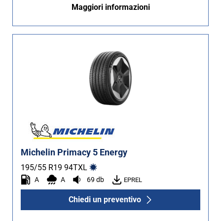
Maggiori informazioni
Non Run flat (6)
Più opzioni
Michelin Primacy 5 Energy
195/55 R19
94
T
XL
A
A
69 db
EPREL
Chiedi un preventivo