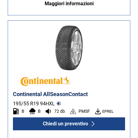
Maggiori informazioni
Continental AllSeasonContact
195/55 R19
94
H
XL
B
B
72 db
PMSF
EPREL
Chiedi un preventivo