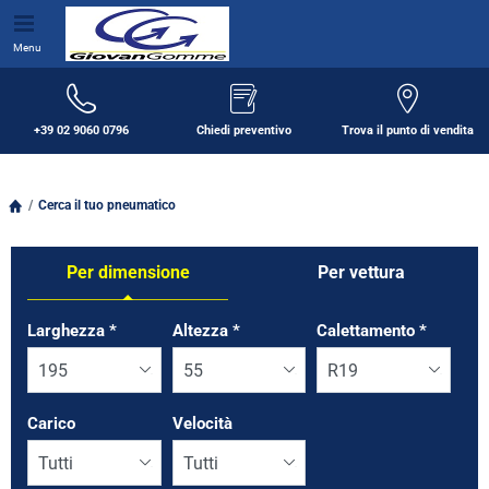
Menu
+39 02 9060 0796
Chiedi preventivo
Trova il punto di vendita
Cerca il tuo pneumatico
Per dimensione
Per vettura
Tab updated: Per dimensione
Larghezza
*
Altezza
*
Calettamento
*
Carico
Velocità