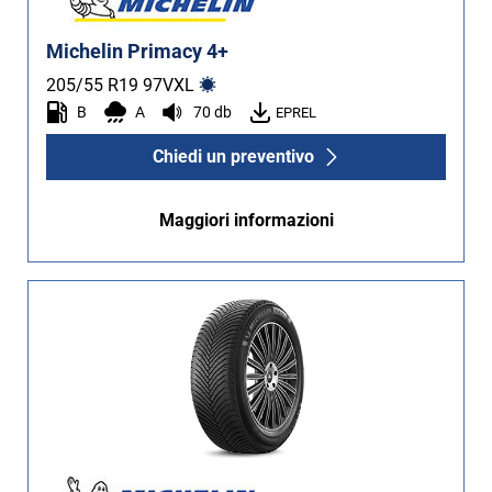
Michelin Primacy 4+
205/55 R19
97
V
XL
B
A
70 db
EPREL
Chiedi un preventivo
Maggiori informazioni