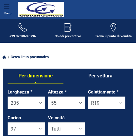
Menu
+39 02 9060 0796
Chiedi preventivo
Trova il punto di vendita
Cerca il tuo pneumatico
Per dimensione
Per vettura
Tab updated: Per dimensione
Larghezza
*
Altezza
*
Calettamento
*
Carico
Velocità