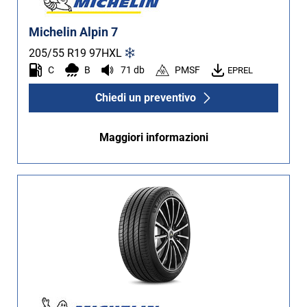
Michelin Alpin 7
205/55 R19
97
H
XL
C
B
71 db
PMSF
EPREL
Chiedi un preventivo
Maggiori informazioni