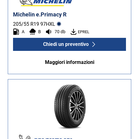
Michelin e.Primacy R
205/55 R19
97
H
XL
A
B
70 db
EPREL
Chiedi un preventivo
Maggiori informazioni