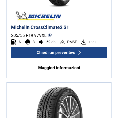
Michelin CrossClimate2 S1
205/55 R19
97
V
XL
A
B
69 db
PMSF
EPREL
Chiedi un preventivo
Maggiori informazioni