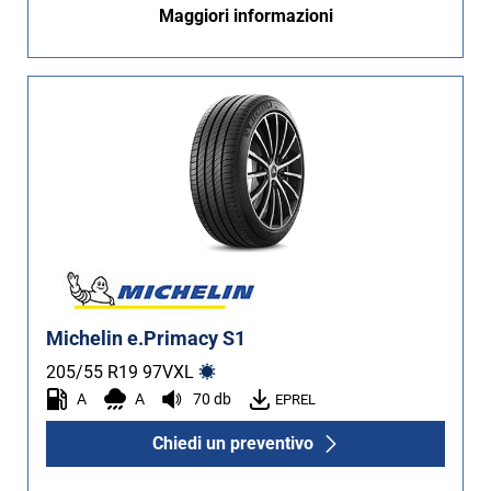
Maggiori informazioni
Michelin e.Primacy S1
205/55 R19
97
V
XL
A
A
70 db
EPREL
Chiedi un preventivo