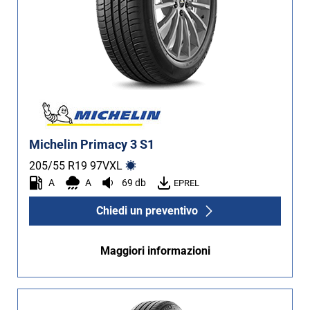
Michelin Primacy 3 S1
205/55 R19
97
V
XL
A
A
69 db
EPREL
Chiedi un preventivo
Maggiori informazioni