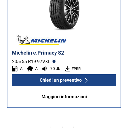
Michelin e.Primacy S2
205/55 R19
97
V
XL
A
A
70 db
EPREL
Chiedi un preventivo
Maggiori informazioni