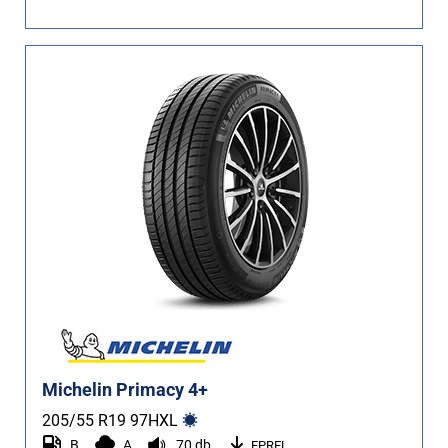
Michelin Primacy 4+
205/55 R19
97
H
XL
B
A
70 db
EPREL