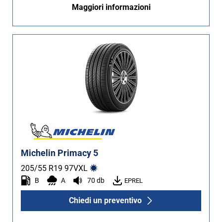
Maggiori informazioni
Michelin Primacy 5
205/55 R19
97
V
XL
B
A
70 db
EPREL
Chiedi un preventivo