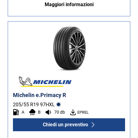
Maggiori informazioni
Non Run flat (62)
Più opzioni
Michelin e.Primacy R
205/55 R19
97
H
XL
A
B
70 db
EPREL
Chiedi un preventivo