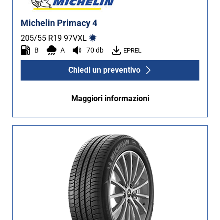
Michelin Primacy 4
205/55 R19
97
V
XL
B
A
70 db
EPREL
Chiedi un preventivo
Maggiori informazioni