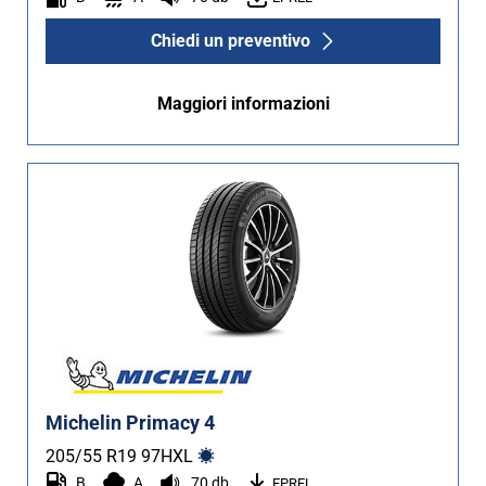
Chiedi un preventivo
Maggiori informazioni
Michelin Primacy 4
205/55 R19
97
H
XL
B
A
70 db
EPREL