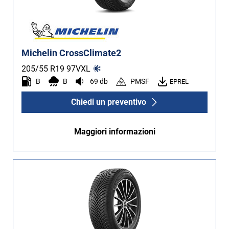
Michelin CrossClimate2
205/55 R19
97
V
XL
B
B
69 db
PMSF
EPREL
Chiedi un preventivo
Maggiori informazioni