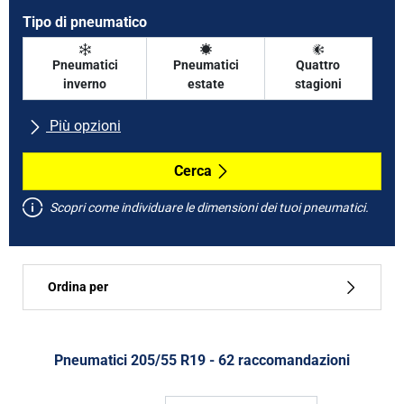
Tipo di pneumatico
Pneumatici
Pneumatici
Quattro
inverno
estate
stagioni
Più opzioni
Tutte le marche
Cerca
Scopri come individuare le dimensioni dei tuoi pneumatici.
Tipo di vettura
Ordina per
Run flat
Tipo di pneumatico
Pneumatici ‎205/55 R19 - 62 raccomandazioni
Tutti i tipi (62)