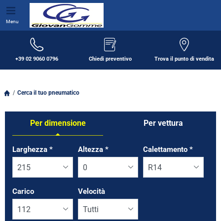
Menu
+39 02 9060 0796
Chiedi preventivo
Trova il punto di vendita
Cerca il tuo pneumatico
Per dimensione
Per vettura
Tab updated: Per dimensione
Larghezza
*
Altezza
*
Calettamento
*
Carico
Velocità