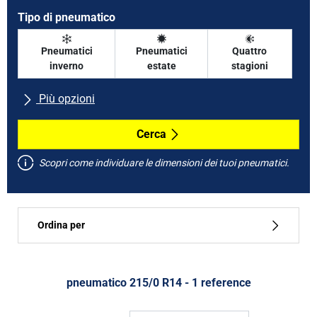
Tipo di pneumatico
Pneumatici
Pneumatici
Quattro
inverno
estate
stagioni
Più opzioni
Tutte le marche
Cerca
Scopri come individuare le dimensioni dei tuoi pneumatici.
Tipo di vettura
Ordina per
Run flat
Tipo di pneumatico
pneumatico ‎215/0 R14 - 1 reference
Tutti i tipi (1)