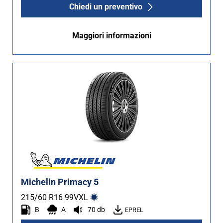
Chiedi un preventivo
Maggiori informazioni
Michelin Primacy 5
215/60 R16
99
V
XL
B
A
70 db
EPREL