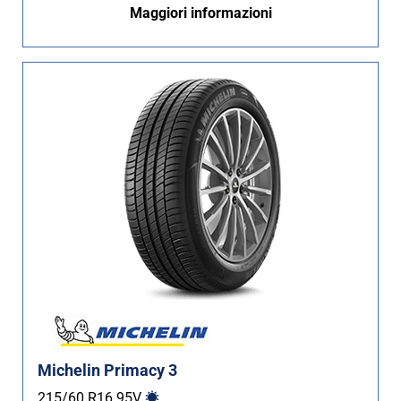
Maggiori informazioni
Non Run flat (415)
Più opzioni
Michelin Primacy 3
215/60 R16
95
V