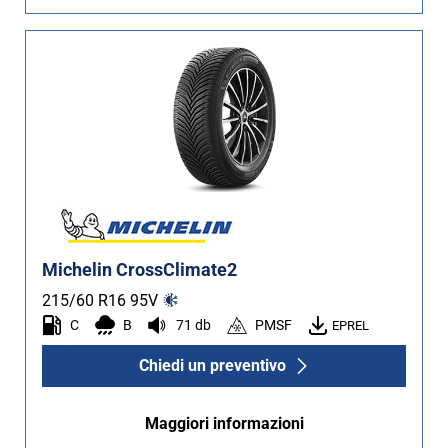
Michelin CrossClimate2
215/60 R16
95
V
C
B
71 db
PMSF
EPREL
Chiedi un preventivo
Maggiori informazioni