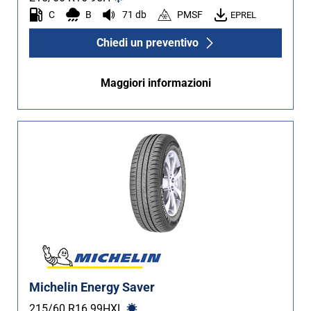
C
B
71 db
PMSF
EPREL
Chiedi un preventivo
Maggiori informazioni
Michelin Energy Saver
215/60 R16
99
H
XL