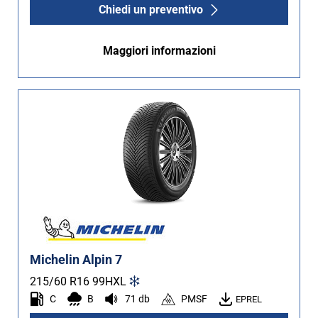
Chiedi un preventivo
Maggiori informazioni
Michelin Alpin 7
215/60 R16
99
H
XL
C
B
71 db
PMSF
EPREL