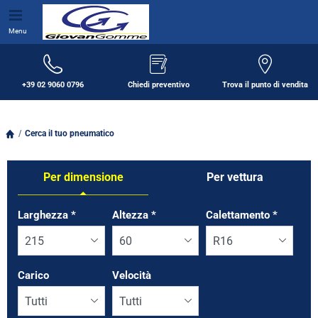
Menu
+39 02 9060 0796
Chiedi preventivo
Trova il punto di vendita
Cerca il tuo pneumatico
Per dimensione
Per vettura
Tab updated: Per dimensione
Larghezza
*
Altezza
*
Calettamento
*
Carico
Velocità