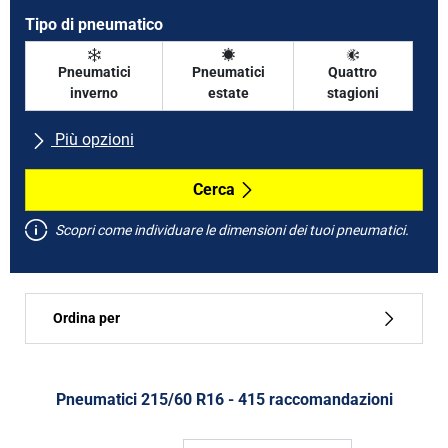
Tipo di pneumatico
Pneumatici
Pneumatici
Quattro
inverno
estate
stagioni
Più opzioni
Tutte le marche
Cerca
Scopri come individuare le dimensioni dei tuoi pneumatici.
Tipo di vettura
Ordina per
Run flat
Tipo di pneumatico
Pneumatici ‎215/60 R16 - 415 raccomandazioni
Tutti i tipi (415)