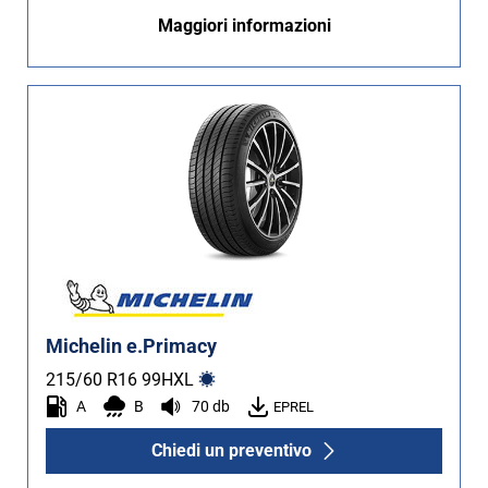
Maggiori informazioni
Michelin e.Primacy
215/60 R16
99
H
XL
A
B
70 db
EPREL
Chiedi un preventivo