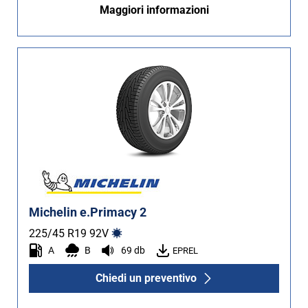
Maggiori informazioni
Non Run flat (139)
Più opzioni
Michelin e.Primacy 2
225/45 R19
92
V
A
B
69 db
EPREL
Chiedi un preventivo