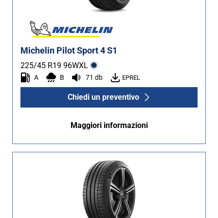
Michelin Pilot Sport 4 S1
225/45 R19
96
W
XL
A
B
71 db
EPREL
Chiedi un preventivo
Maggiori informazioni