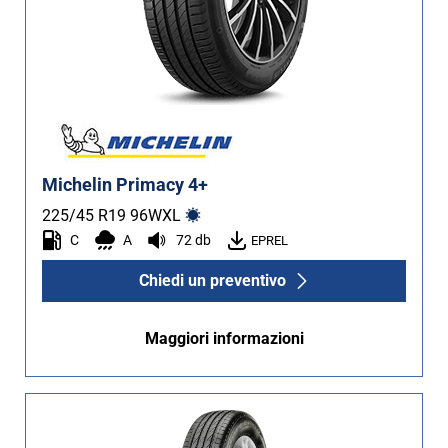
Michelin Primacy 4+
225/45 R19
96
W
XL
C
A
72 db
EPREL
Chiedi un preventivo
Maggiori informazioni