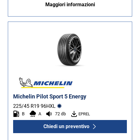
Maggiori informazioni
Michelin Pilot Sport 5 Energy
225/45 R19
96
H
XL
B
A
72 db
EPREL
Chiedi un preventivo