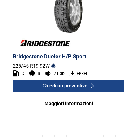
Bridgestone Dueler H/P Sport
225/45 R19
92
W
D
B
71 db
EPREL
Chiedi un preventivo
Maggiori informazioni