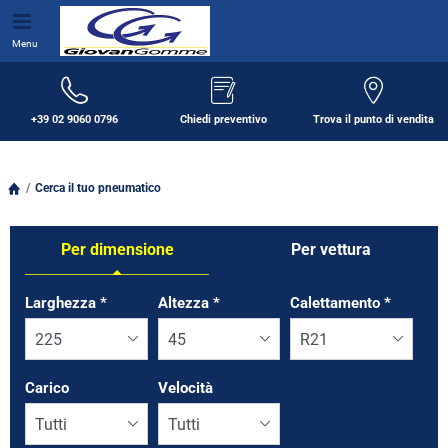
Menu
+39 02 9060 0796
Chiedi preventivo
Trova il punto di vendita
Cerca il tuo pneumatico
Per dimensione
Per vettura
Tab updated: Per dimensione
Larghezza
*
Altezza
*
Calettamento
*
Carico
Velocità