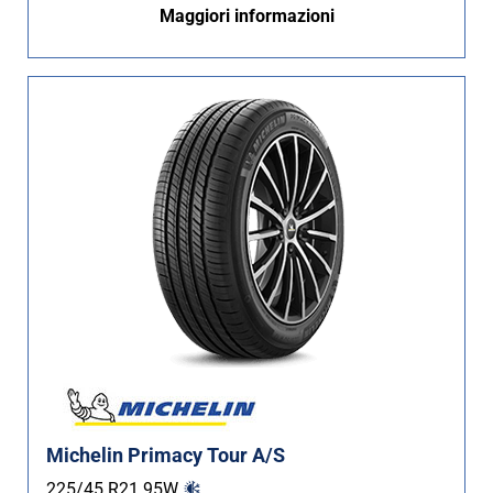
Maggiori informazioni
Non Run flat (3)
Più opzioni
Michelin Primacy Tour A/S
225/45 R21
95
W