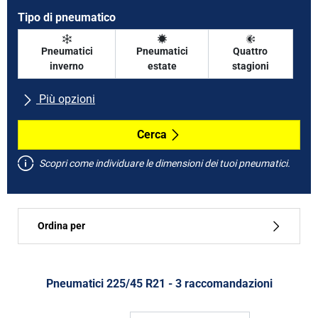
Tipo di pneumatico
Pneumatici
Pneumatici
Quattro
inverno
estate
stagioni
Più opzioni
Tutte le marche
Cerca
Scopri come individuare le dimensioni dei tuoi pneumatici.
Tipo di vettura
Ordina per
Run flat
Tipo di pneumatico
Pneumatici ‎225/45 R21 - 3 raccomandazioni
Tutti i tipi (3)