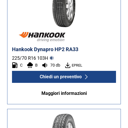
Hankook Dynapro HP2 RA33
225/70 R16
103
H
C
B
70 db
EPREL
Chiedi un preventivo
Maggiori informazioni