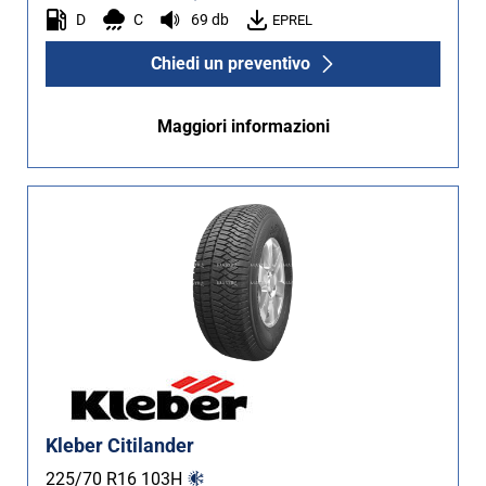
D
C
69 db
EPREL
Chiedi un preventivo
Maggiori informazioni
Kleber Citilander
225/70 R16
103
H