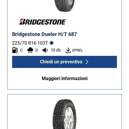
Bridgestone Dueler H/T 687
225/70 R16
103
T
C
D
70 db
EPREL
Chiedi un preventivo
Maggiori informazioni