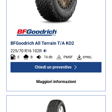
BFGoodrich All Terrain T/A KO2
225/70 R16
102
R
E
B
74 db
PMSF
EPREL
Chiedi un preventivo
Maggiori informazioni