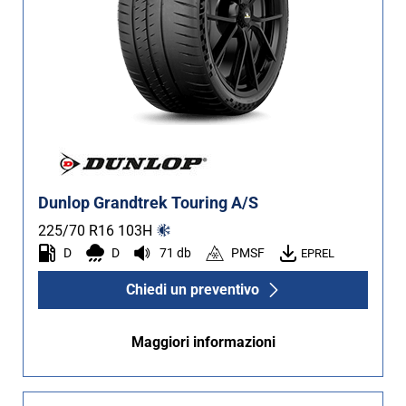
Dunlop Grandtrek Touring A/S
225/70 R16
103
H
D
D
71 db
PMSF
EPREL
Chiedi un preventivo
Maggiori informazioni