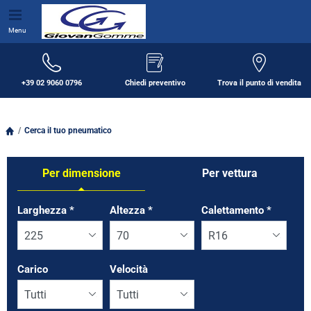
Menu
+39 02 9060 0796
Chiedi preventivo
Trova il punto di vendita
Cerca il tuo pneumatico
Per dimensione
Per vettura
Tab updated: Per dimensione
Larghezza
*
Altezza
*
Calettamento
*
Carico
Velocità