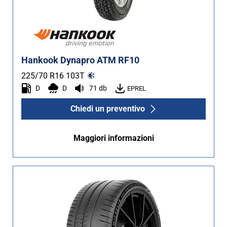
Hankook Dynapro ATM RF10
225/70 R16
103
T
D
D
71 db
EPREL
Chiedi un preventivo
Maggiori informazioni