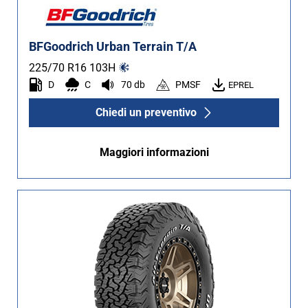
BFGoodrich Urban Terrain T/A
225/70 R16
103
H
D
C
70 db
PMSF
EPREL
Chiedi un preventivo
Maggiori informazioni