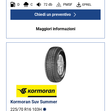
D
C
72 db
PMSF
EPREL
Chiedi un preventivo
Maggiori informazioni
Kormoran Suv Summer
225/70 R16
103
H