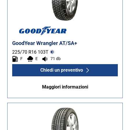
GoodYear Wrangler AT/SA+
225/70 R16
103
T
F
E
71 db
Chiedi un preventivo
Maggiori informazioni