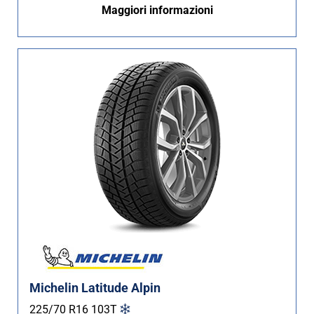
Maggiori informazioni
Non Run flat (91)
Più opzioni
Michelin Latitude Alpin
225/70 R16
103
T