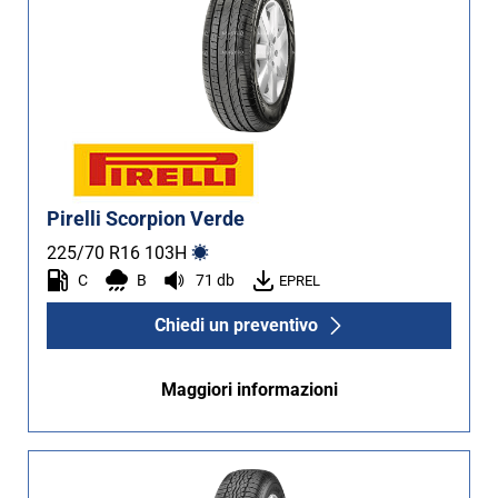
Pirelli Scorpion Verde
225/70 R16
103
H
C
B
71 db
EPREL
Chiedi un preventivo
Maggiori informazioni