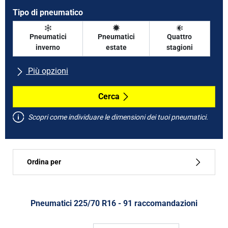
Tipo di pneumatico
Pneumatici
Pneumatici
Quattro
inverno
estate
stagioni
Più opzioni
Tutte le marche
Cerca
Scopri come individuare le dimensioni dei tuoi pneumatici.
Tipo di vettura
Ordina per
Run flat
Tipo di pneumatico
Pneumatici ‎225/70 R16 - 91 raccomandazioni
Tutti i tipi (91)