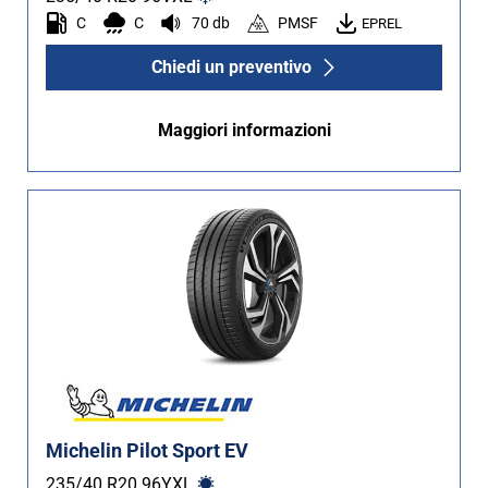
C
C
70 db
PMSF
EPREL
Non Run flat (20)
Chiedi un preventivo
Più opzioni
Maggiori informazioni
Michelin Pilot Sport EV
235/40 R20
96
Y
XL