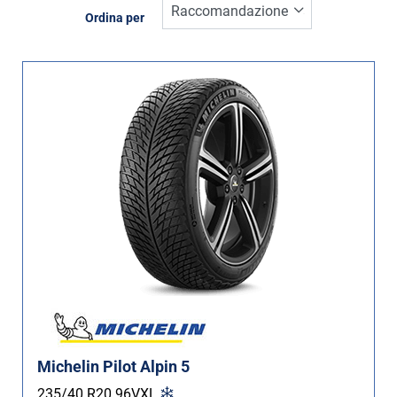
Inverno (6)
Ordina per
Estate (12)
Quattro stagioni (2)
Tipo di vettura
Tutti i tipi (20)
Auto (18)
4X4 (2)
Furgone (0)
Camper (0)
Run flat
Michelin Pilot Alpin 5
Runflat (0)
235/40 R20
96
V
XL