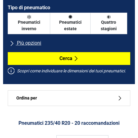
Tipo di pneumatico
Pneumatici
Pneumatici
Quattro
inverno
estate
stagioni
Più opzioni
Tutte le marche
Cerca
Scopri come individuare le dimensioni dei tuoi pneumatici.
Tipo di vettura
Ordina per
Run flat
Tipo di pneumatico
Pneumatici ‎235/40 R20 - 20 raccomandazioni
Tutti i tipi (20)