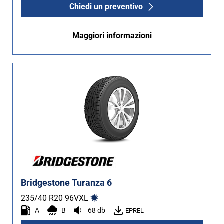
Chiedi un preventivo
Maggiori informazioni
Bridgestone Turanza 6
235/40 R20
96
V
XL
A
B
68 db
EPREL