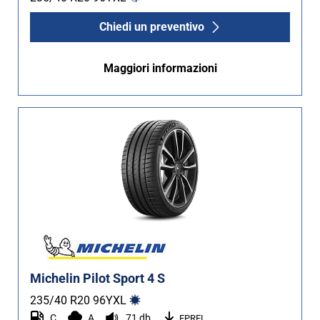
Chiedi un preventivo
Maggiori informazioni
Michelin Pilot Sport 4 S
235/40 R20
96
Y
XL
C
A
71 db
EPREL