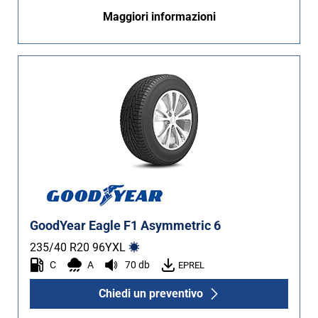
Maggiori informazioni
GoodYear Eagle F1 Asymmetric 6
235/40 R20
96
Y
XL
C
A
70 db
EPREL
Chiedi un preventivo