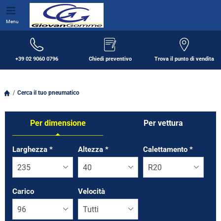
Menu
+39 02 9060 0796
Chiedi preventivo
Trova il punto di vendita
Cerca il tuo pneumatico
Per dimensione
Per vettura
Tab updated: Per dimensione
Larghezza
*
Altezza
*
Calettamento
*
Carico
Velocità