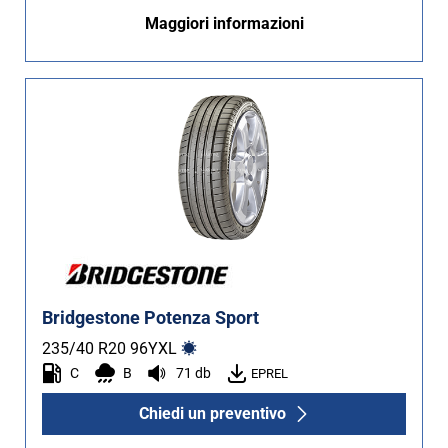
Maggiori informazioni
Bridgestone Potenza Sport
235/40 R20
96
Y
XL
C
B
71 db
EPREL
Chiedi un preventivo