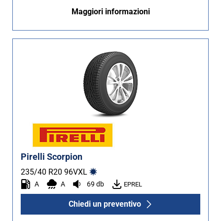
Maggiori informazioni
Pirelli Scorpion
235/40 R20
96
V
XL
A
A
69 db
EPREL
Chiedi un preventivo