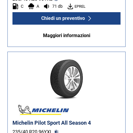
C
A
71 db
EPREL
Chiedi un preventivo
Maggiori informazioni
Michelin Pilot Sport All Season 4
235/40 R20
96
Y
XL