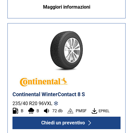
Maggiori informazioni
Continental WinterContact 8 S
235/40 R20
96
V
XL
B
B
72 db
PMSF
EPREL
Chiedi un preventivo