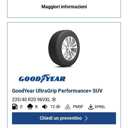
Maggiori informazioni
GoodYear UltraGrip Performance+ SUV
235/40 R20
96
V
XL
D
B
72 db
PMSF
EPREL
Chiedi un preventivo