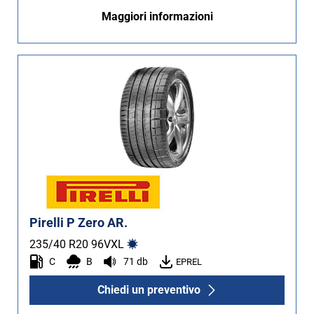
Maggiori informazioni
Pirelli P Zero AR.
235/40 R20
96
V
XL
C
B
71 db
EPREL
Chiedi un preventivo