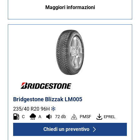
Maggiori informazioni
Bridgestone Blizzak LM005
235/40 R20
96
H
C
A
72 db
PMSF
EPREL
Chiedi un preventivo