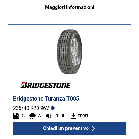
Maggiori informazioni
Bridgestone Turanza T005
235/40 R20
96
V
C
A
70 db
EPREL
Chiedi un preventivo