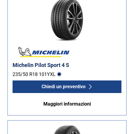
Michelin Pilot Sport 4 S
235/50 R18
101
Y
XL
Chiedi un preventivo
Maggiori informazioni