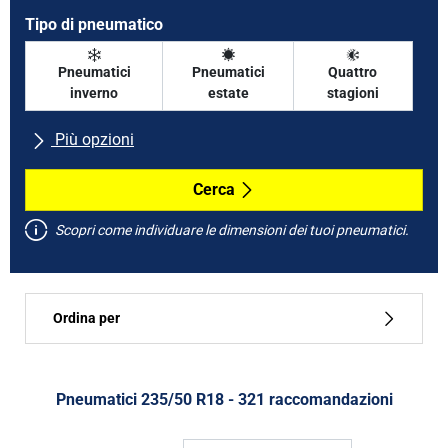
Tipo di pneumatico
Pneumatici
Pneumatici
Quattro
inverno
estate
stagioni
Più opzioni
Tutte le marche
Cerca
Scopri come individuare le dimensioni dei tuoi pneumatici.
Tipo di vettura
Ordina per
Run flat
Tipo di pneumatico
Pneumatici ‎235/50 R18 - 321 raccomandazioni
Tutti i tipi (321)