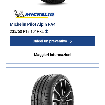
Michelin Pilot Alpin PA4
235/50 R18
101
H
XL
Chiedi un preventivo
Maggiori informazioni