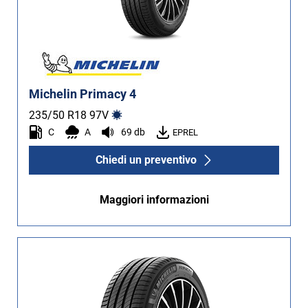
Michelin Primacy 4
235/50 R18
97
V
C
A
69 db
EPREL
Chiedi un preventivo
Maggiori informazioni