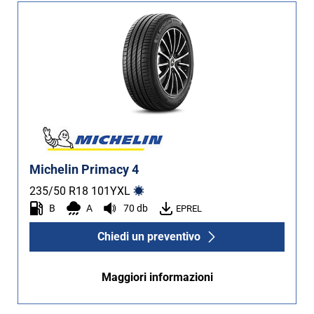
Michelin Primacy 4
235/50 R18
101
Y
XL
B
A
70 db
EPREL
Chiedi un preventivo
Maggiori informazioni