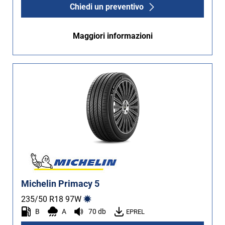
Chiedi un preventivo
Maggiori informazioni
Michelin Primacy 5
235/50 R18
97
W
B
A
70 db
EPREL