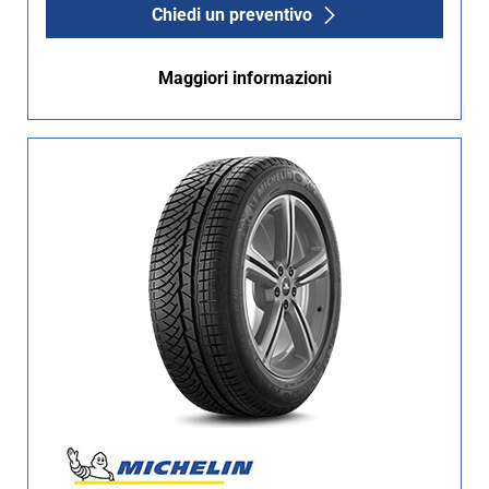
Chiedi un preventivo
Maggiori informazioni