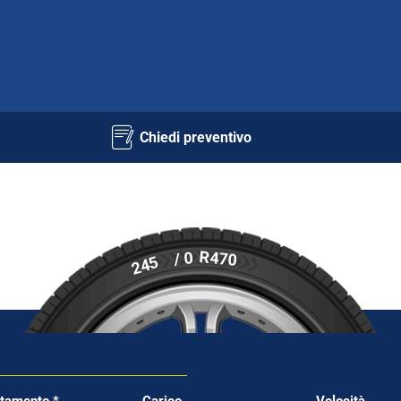
Chiedi preventivo
R470
/ 0
245