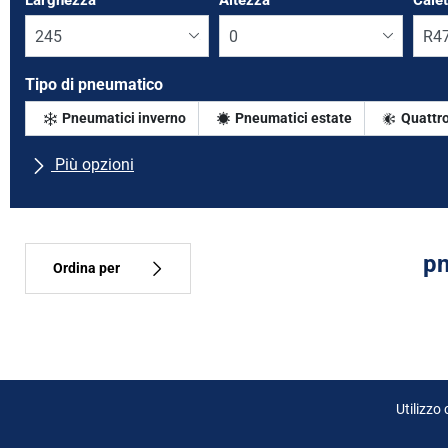
Larghezza
*
Altezza
*
Cale
Tipo di pneumatico
Pneumatici inverno
Pneumatici estate
Quattro
Più opzioni
Tutte le marche
Tipo di vettura
pn
Ordina per
Tipo di pneumatico
Tutti i tipi (0)
Utilizzo
Inverno (0)