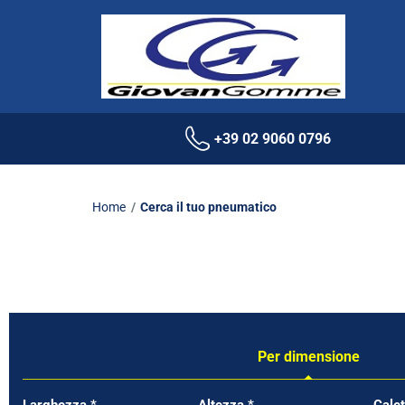
+39 02 9060 0796
Home
Cerca il tuo pneumatico
Per dimensione
Tab updated: Per dimensione