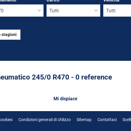
ttamento
*
Carico
Velocità
 stagioni
Run flat
eumatico ‎245/0 R470 - 0 reference
Mi dispiace
 cookies
Condizioni generali di Utilizzo
Sitemap
Contattaci
Scel