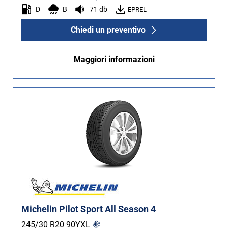
D
B
71 db
EPREL
Chiedi un preventivo
Maggiori informazioni
Michelin Pilot Sport All Season 4
245/30 R20
90
Y
XL