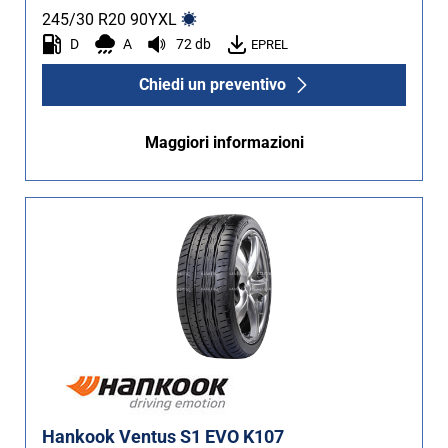
245/30 R20
90
Y
XL
D
A
72 db
EPREL
Chiedi un preventivo
Maggiori informazioni
Hankook Ventus S1 EVO K107