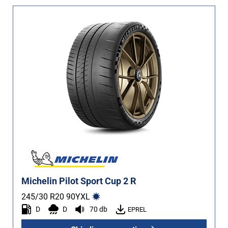
Michelin Pilot Sport Cup 2 R
245/30 R20
90
Y
XL
D
D
70 db
EPREL