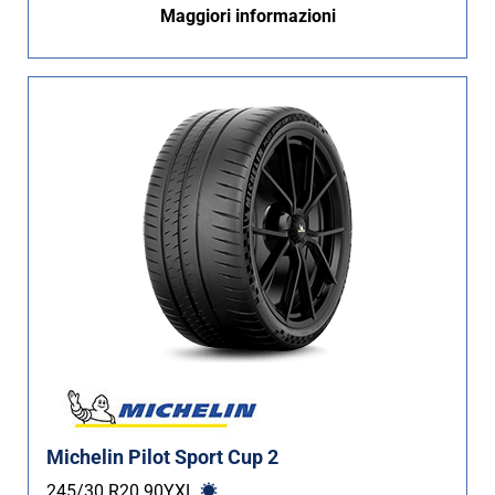
Maggiori informazioni
Non Run flat (46)
Più opzioni
Michelin Pilot Sport Cup 2
245/30 R20
90
Y
XL