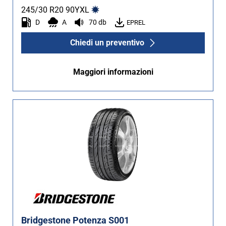
245/30 R20
90
Y
XL
D
A
70 db
EPREL
Chiedi un preventivo
Maggiori informazioni
Bridgestone Potenza S001