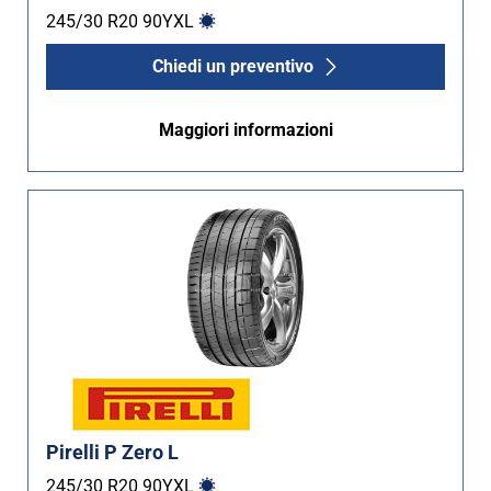
245/30 R20
90
Y
XL
Chiedi un preventivo
Maggiori informazioni
Pirelli P Zero L
245/30 R20
90
Y
XL