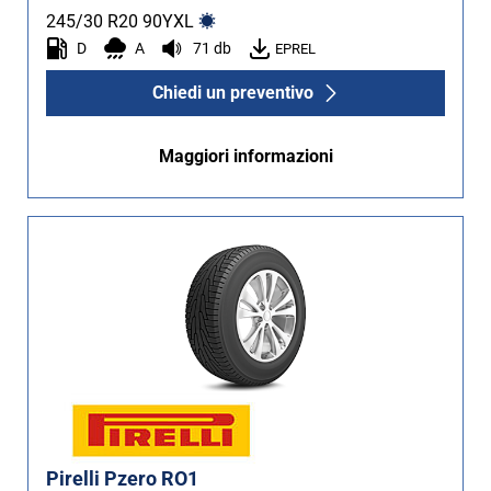
245/30 R20
90
Y
XL
D
A
71 db
EPREL
Chiedi un preventivo
Maggiori informazioni
Pirelli Pzero RO1