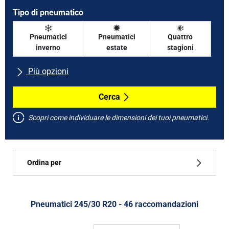
Tipo di pneumatico
Pneumatici
Pneumatici
Quattro
inverno
estate
stagioni
Più opzioni
Tutte le marche
Cerca
Scopri come individuare le dimensioni dei tuoi pneumatici.
Tipo di vettura
Ordina per
Run flat
Tipo di pneumatico
Pneumatici ‎245/30 R20 - 46 raccomandazioni
Tutti i tipi (46)