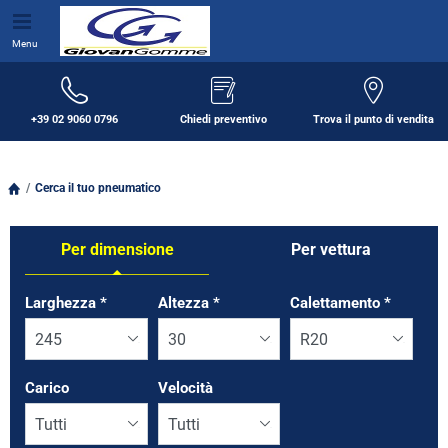
Menu
+39 02 9060 0796
Chiedi preventivo
Trova il punto di vendita
Cerca il tuo pneumatico
Per dimensione
Per vettura
Tab updated: Per dimensione
Larghezza
*
Altezza
*
Calettamento
*
Carico
Velocità