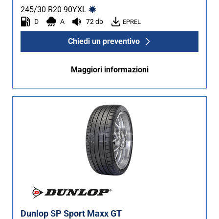
245/30 R20
90
Y
XL
D
A
72 db
EPREL
Chiedi un preventivo
Maggiori informazioni
Dunlop SP Sport Maxx GT