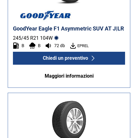
GoodYear Eagle F1 Asymmetric SUV AT J|LR
245/45 R21
104
W
B
B
72 db
EPREL
Chiedi un preventivo
Maggiori informazioni