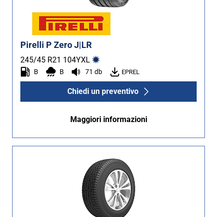
Pirelli P Zero J|LR
245/45 R21
104
Y
XL
B
B
71 db
EPREL
Chiedi un preventivo
Maggiori informazioni