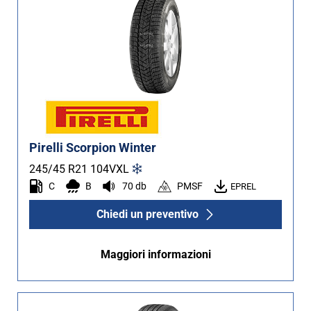
Pirelli Scorpion Winter
245/45 R21
104
V
XL
C
B
70 db
PMSF
EPREL
Chiedi un preventivo
Maggiori informazioni