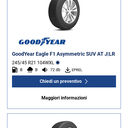
GoodYear Eagle F1 Asymmetric SUV AT J|LR
245/45 R21
104
W
XL
B
B
72 db
EPREL
Chiedi un preventivo
Maggiori informazioni