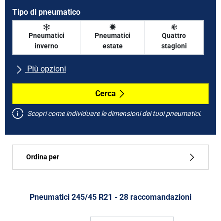
Tipo di pneumatico
Pneumatici
Pneumatici
Quattro
inverno
estate
stagioni
Più opzioni
Tutte le marche
Cerca
Scopri come individuare le dimensioni dei tuoi pneumatici.
Tipo di vettura
Ordina per
Run flat
Tipo di pneumatico
Pneumatici ‎245/45 R21 - 28 raccomandazioni
Tutti i tipi (28)