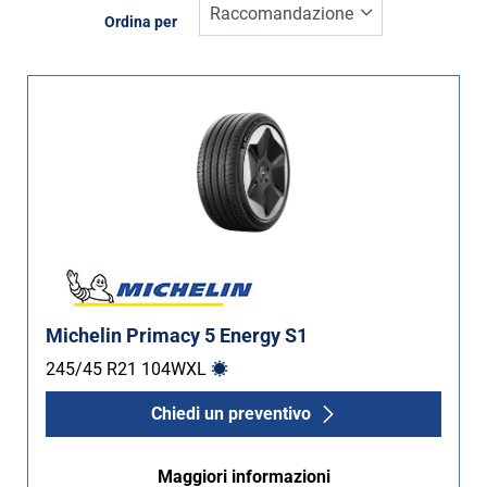
Inverno (6)
Ordina per
Estate (17)
Quattro stagioni (5)
Tipo di vettura
Tutti i tipi (28)
Auto (20)
4X4 (8)
Furgone (0)
Michelin Primacy 5 Energy S1
Camper (0)
245/45 R21
104
W
XL
Chiedi un preventivo
Run flat
Maggiori informazioni
Runflat (0)