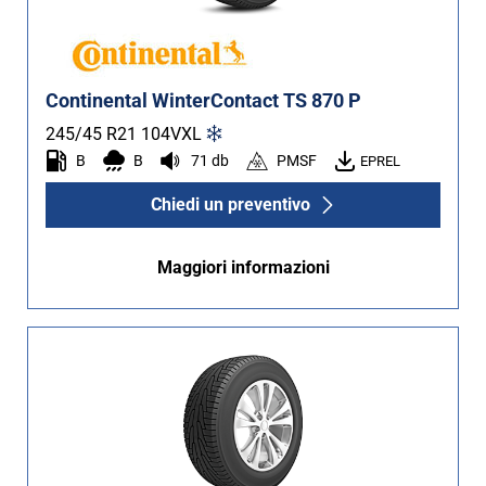
Continental WinterContact TS 870 P
245/45 R21
104
V
XL
B
B
71 db
PMSF
EPREL
Chiedi un preventivo
Maggiori informazioni