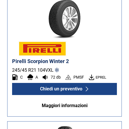
Pirelli Scorpion Winter 2
245/45 R21
104
V
XL
C
A
72 db
PMSF
EPREL
Chiedi un preventivo
Maggiori informazioni