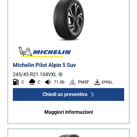
Michelin Pilot Alpin 5 Suv
245/45 R21
104
V
XL
C
C
71 db
PMSF
EPREL
Chiedi un preventivo
Maggiori informazioni