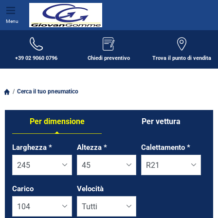
Menu
+39 02 9060 0796
Chiedi preventivo
Trova il punto di vendita
Cerca il tuo pneumatico
Per dimensione
Per vettura
Tab updated: Per dimensione
Larghezza
*
Altezza
*
Calettamento
*
Carico
Velocità