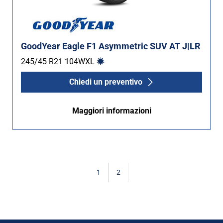
GoodYear Eagle F1 Asymmetric SUV AT J|LR
245/45 R21
104
W
XL
Chiedi un preventivo
Maggiori informazioni
1
2