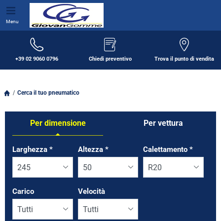
Menu
+39 02 9060 0796
Chiedi preventivo
Trova il punto di vendita
Cerca il tuo pneumatico
Per dimensione
Per vettura
Tab updated: Per dimensione
Larghezza
*
Altezza
*
Calettamento
*
Carico
Velocità