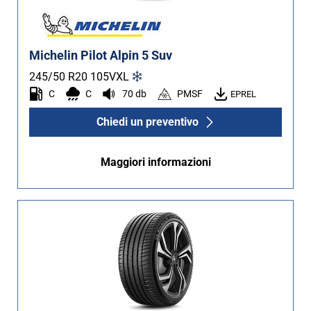
Michelin Pilot Alpin 5 Suv
245/50 R20
105
V
XL
C
C
70 db
PMSF
EPREL
Chiedi un preventivo
Maggiori informazioni