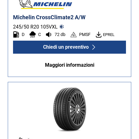
Michelin CrossClimate2 A/W
245/50 R20
105
V
XL
D
C
72 db
PMSF
EPREL
Chiedi un preventivo
Maggiori informazioni