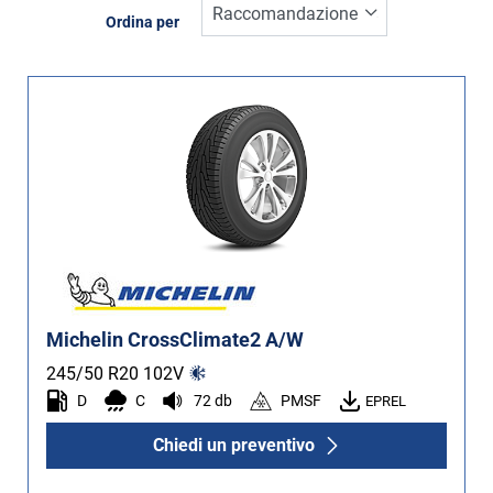
Inverno (10)
Ordina per
Estate (27)
Quattro stagioni (37)
Tipo di vettura
Tutti i tipi (74)
Auto (41)
4X4 (33)
Furgone (0)
Michelin CrossClimate2 A/W
Camper (0)
245/50 R20
102
V
D
C
72 db
PMSF
EPREL
Chiedi un preventivo
Run flat
Runflat (1)