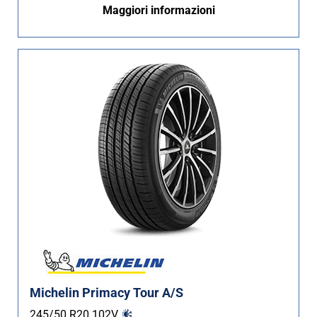
Maggiori informazioni
Non Run flat (74)
Più opzioni
Michelin Primacy Tour A/S
245/50 R20
102
V