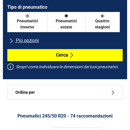
Tipo di pneumatico
Pneumatici
Pneumatici
Quattro
inverno
estate
stagioni
Più opzioni
Tutte le marche
Cerca
Scopri come individuare le dimensioni dei tuoi pneumatici.
Tipo di vettura
Ordina per
Run flat
Tipo di pneumatico
Pneumatici ‎245/50 R20 - 74 raccomandazioni
Tutti i tipi (74)