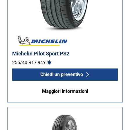
Michelin Pilot Sport PS2
255/40 R17
94
Y
Chiedi un preventivo
Maggiori informazioni