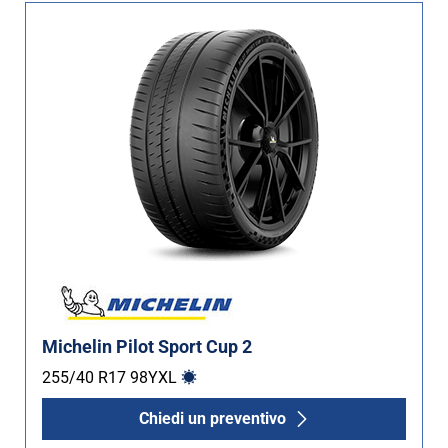
Michelin Pilot Sport Cup 2
255/40 R17
98
Y
XL
Chiedi un preventivo