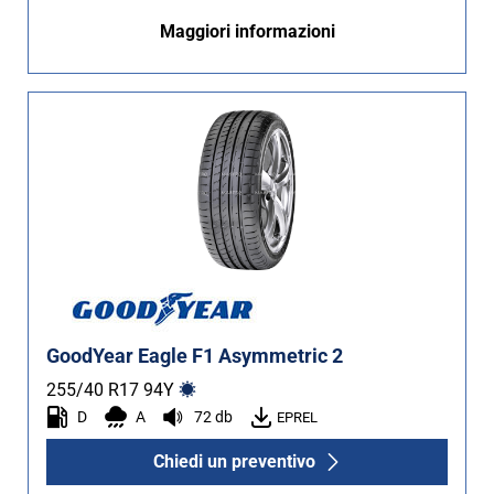
Maggiori informazioni
GoodYear Eagle F1 Asymmetric 2
255/40 R17
94
Y
D
A
72 db
EPREL
Chiedi un preventivo