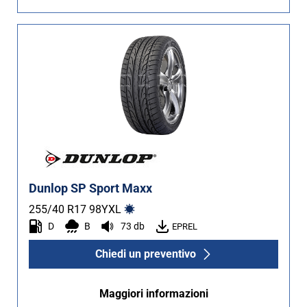
Dunlop SP Sport Maxx
255/40 R17
98
Y
XL
D
B
73 db
EPREL
Chiedi un preventivo
Maggiori informazioni