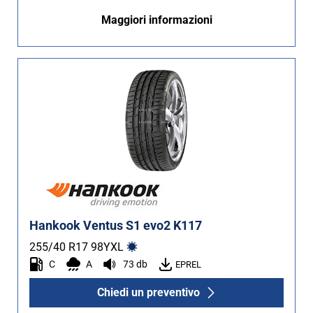
Maggiori informazioni
Hankook Ventus S1 evo2 K117
255/40 R17
98
Y
XL
C
A
73 db
EPREL
Chiedi un preventivo