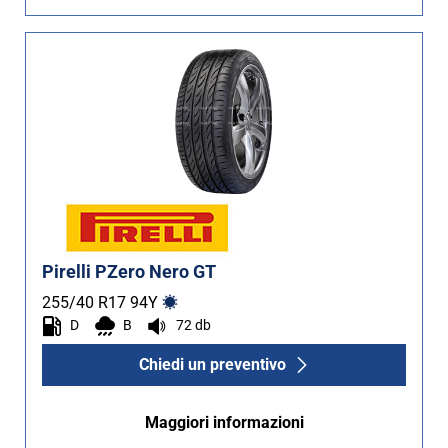
Pirelli PZero Nero GT
255/40 R17
94
Y
D
B
72 db
Chiedi un preventivo
Maggiori informazioni