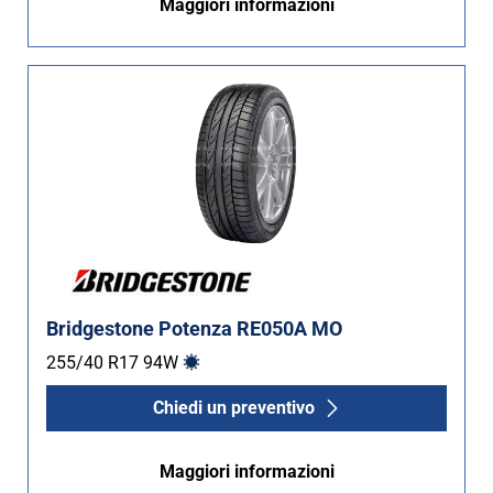
Maggiori informazioni
Bridgestone Potenza RE050A MO
255/40 R17
94
W
Chiedi un preventivo
Maggiori informazioni