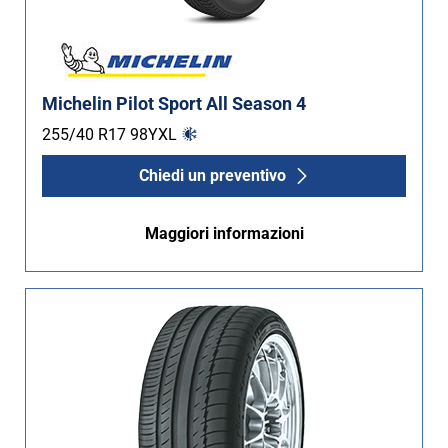
Michelin Pilot Sport All Season 4
255/40 R17
98
Y
XL
Chiedi un preventivo
Maggiori informazioni