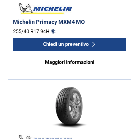
Michelin Primacy MXM4 MO
255/40 R17
94
H
Chiedi un preventivo
Maggiori informazioni