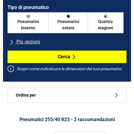
Tipo di pneumatico
Pneumatici
Pneumatici
Quattro
inverno
estate
stagioni
Più opzioni
Tutte le marche
Cerca
Scopri come individuare le dimensioni dei tuoi pneumatici.
Tipo di vettura
Ordina per
Run flat
Tipo di pneumatico
Pneumatici ‎255/40 R23 - 2 raccomandazioni
Tutti i tipi (2)