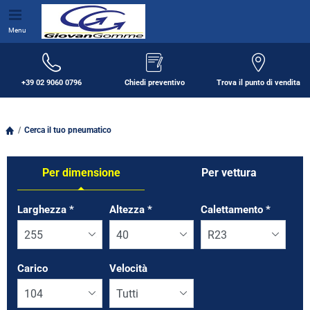
Menu
+39 02 9060 0796
Chiedi preventivo
Trova il punto di vendita
Cerca il tuo pneumatico
Per dimensione
Per vettura
Tab updated: Per dimensione
Larghezza
*
Altezza
*
Calettamento
*
Carico
Velocità