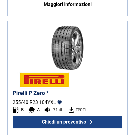
Maggiori informazioni
Non Run flat (2)
Più opzioni
Pirelli P Zero *
255/40 R23
104
Y
XL
B
A
71 db
EPREL
Chiedi un preventivo