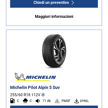
Chiedi un preventivo
Maggiori informazioni
Michelin Pilot Alpin 5 Suv
255/60 R18
112
V
C
C
71 db
PMSF
EPREL