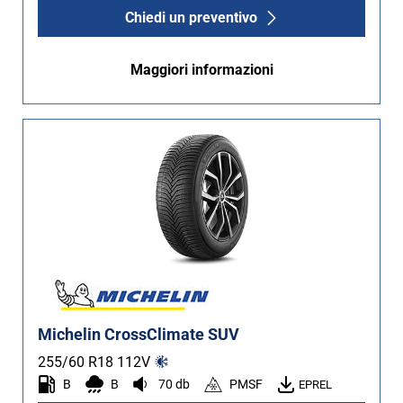
Chiedi un preventivo
Maggiori informazioni
Michelin CrossClimate SUV
255/60 R18
112
V
B
B
70 db
PMSF
EPREL