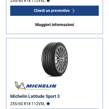
255/60 R18
112
V
XL
Chiedi un preventivo
Maggiori informazioni
Michelin Latitude Sport 3
255/60 R18
112
V
XL