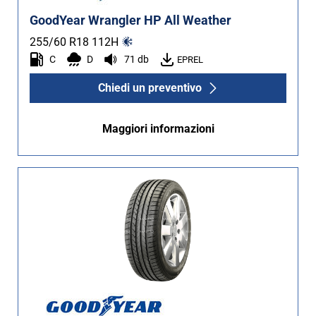
GoodYear Wrangler HP All Weather
255/60 R18
112
H
C
D
71 db
EPREL
Chiedi un preventivo
Maggiori informazioni