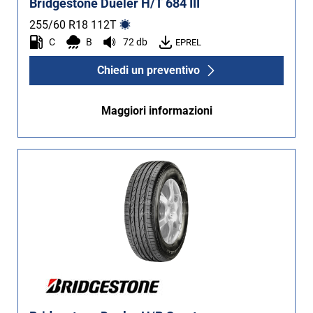
Bridgestone Dueler H/T 684 III
255/60 R18
112
T
C
B
72 db
EPREL
Chiedi un preventivo
Maggiori informazioni