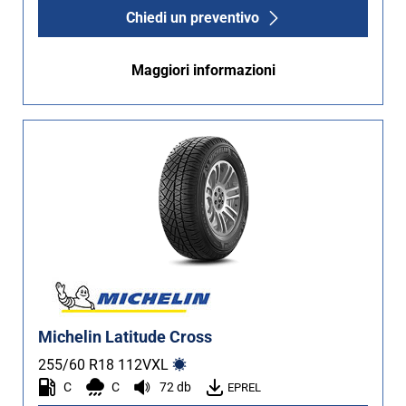
Chiedi un preventivo
Maggiori informazioni
Michelin Latitude Cross
255/60 R18
112
V
XL
C
C
72 db
EPREL