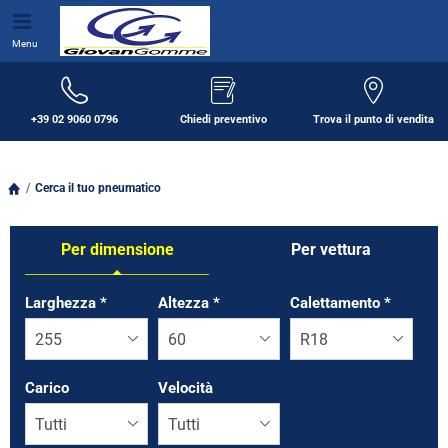
Menu
+39 02 9060 0796
Chiedi preventivo
Trova il punto di vendita
Cerca il tuo pneumatico
Per dimensione
Per vettura
Tab updated: Per dimensione
Larghezza
*
Altezza
*
Calettamento
*
Carico
Velocità