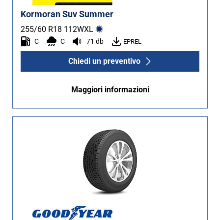
Kormoran Suv Summer
255/60 R18
112
W
XL
C
C
71 db
EPREL
Chiedi un preventivo
Maggiori informazioni