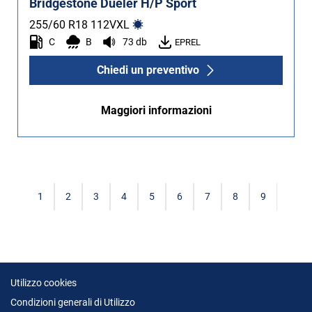
Bridgestone Dueler H/P Sport
255/60 R18
112
V
XL
C
B
73 db
EPREL
Chiedi un preventivo
Maggiori informazioni
1
2
3
4
5
6
7
8
9
Utilizzo cookies
Condizioni generali di Utilizzo