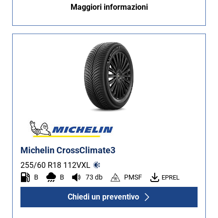
Maggiori informazioni
Non Run flat (154)
Più opzioni
Michelin CrossClimate3
255/60 R18
112
V
XL
B
B
73 db
PMSF
EPREL
Chiedi un preventivo