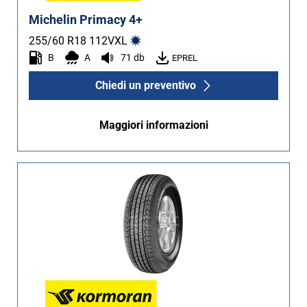
Michelin Primacy 4+
255/60 R18
112
V
XL
B
A
71 db
EPREL
Chiedi un preventivo
Maggiori informazioni