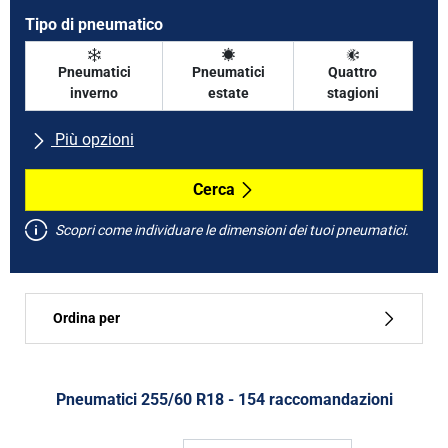
Tipo di pneumatico
Pneumatici
Pneumatici
Quattro
inverno
estate
stagioni
Più opzioni
Tutte le marche
Cerca
Scopri come individuare le dimensioni dei tuoi pneumatici.
Tipo di vettura
Ordina per
Run flat
Tipo di pneumatico
Pneumatici ‎255/60 R18 - 154 raccomandazioni
Tutti i tipi (154)