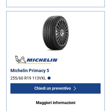
Non Run flat (32)
Più opzioni
Michelin Primacy 5
255/60 R19
113
V
XL
Chiedi un preventivo
Maggiori informazioni