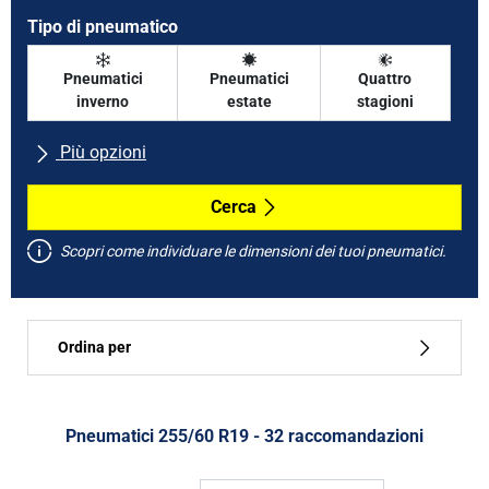
Tipo di pneumatico
Pneumatici
Pneumatici
Quattro
inverno
estate
stagioni
Più opzioni
Tutte le marche
Cerca
Scopri come individuare le dimensioni dei tuoi pneumatici.
Tipo di vettura
Ordina per
Run flat
Tipo di pneumatico
Pneumatici ‎255/60 R19 - 32 raccomandazioni
Tutti i tipi (32)