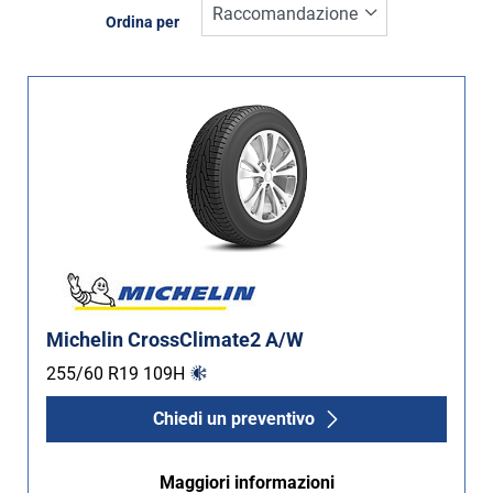
Inverno (3)
Ordina per
Estate (7)
Quattro stagioni (22)
Tipo di vettura
Tutti i tipi (32)
Auto (17)
4X4 (15)
Furgone (0)
Michelin CrossClimate2 A/W
Camper (0)
255/60 R19
109
H
Chiedi un preventivo
Run flat
Maggiori informazioni
Runflat (0)