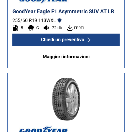
GoodYear Eagle F1 Asymmetric SUV AT LR
255/60 R19
113
W
XL
B
C
72 db
EPREL
Chiedi un preventivo
Maggiori informazioni