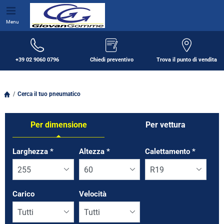
Menu
+39 02 9060 0796
Chiedi preventivo
Trova il punto di vendita
Cerca il tuo pneumatico
Per dimensione
Per vettura
Tab updated: Per dimensione
Larghezza
*
Altezza
*
Calettamento
*
Carico
Velocità