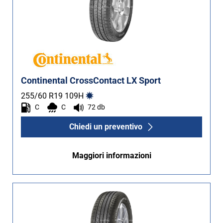
Continental CrossContact LX Sport
255/60 R19
109
H
C
C
72 db
Chiedi un preventivo
Maggiori informazioni