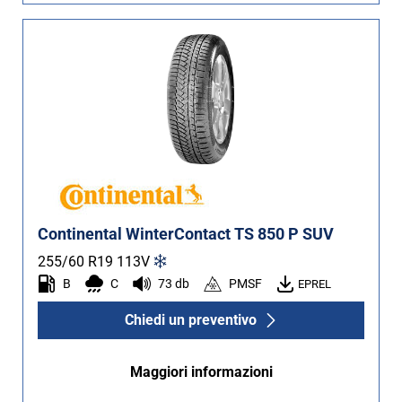
Continental WinterContact TS 850 P SUV
255/60 R19
113
V
B
C
73 db
PMSF
EPREL
Chiedi un preventivo
Maggiori informazioni