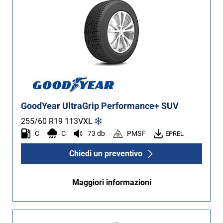
GoodYear UltraGrip Performance+ SUV
255/60 R19
113
V
XL
C
C
73 db
PMSF
EPREL
Chiedi un preventivo
Maggiori informazioni