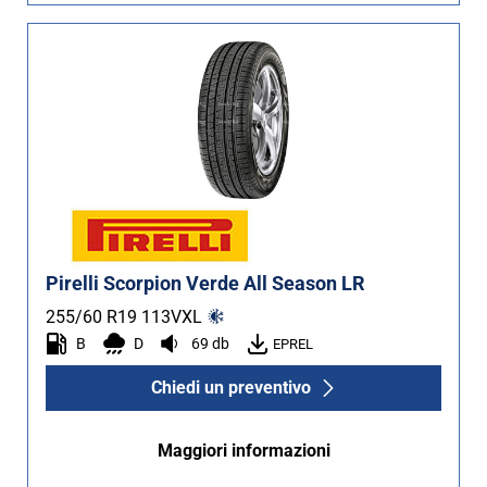
Pirelli Scorpion Verde All Season LR
255/60 R19
113
V
XL
B
D
69 db
EPREL
Chiedi un preventivo
Maggiori informazioni