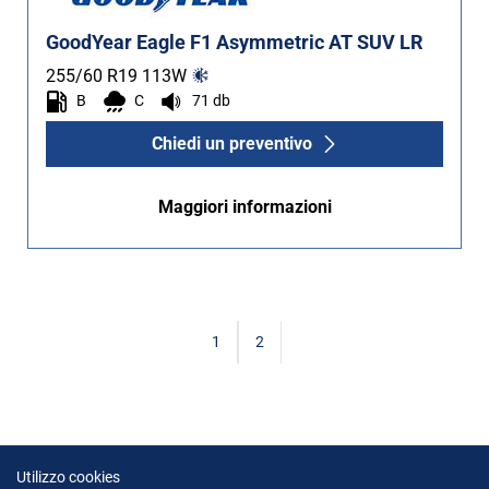
GoodYear Eagle F1 Asymmetric AT SUV LR
255/60 R19
113
W
B
C
71 db
Chiedi un preventivo
Maggiori informazioni
1
2
Utilizzo cookies