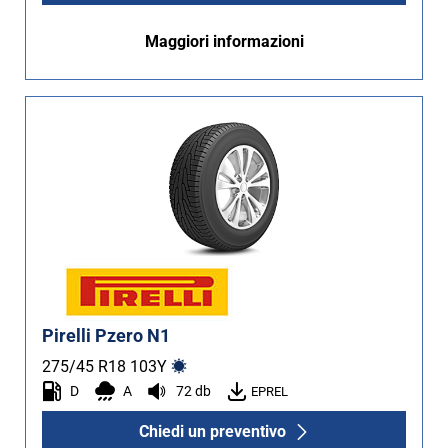
Maggiori informazioni
Pirelli Pzero N1
275/45 R18
103
Y
D
A
72 db
EPREL
Chiedi un preventivo