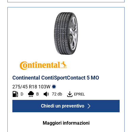
Continental ContiSportContact 5 MO
275/45 R18
103
W
D
B
72 db
EPREL
Chiedi un preventivo
Maggiori informazioni