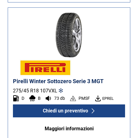
Pirelli Winter Sottozero Serie 3 MGT
275/45 R18
107
V
XL
D
B
73 db
PMSF
EPREL
Chiedi un preventivo
Maggiori informazioni