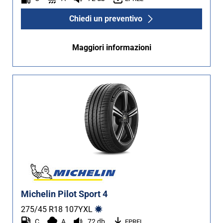
Chiedi un preventivo
Maggiori informazioni
Michelin Pilot Sport 4
275/45 R18
107
Y
XL
C
A
72 db
EPREL