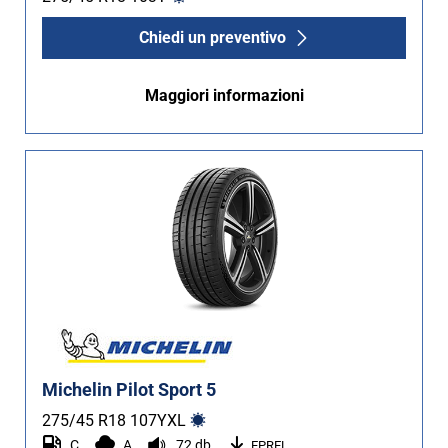
Non Run flat (34)
Chiedi un preventivo
Più opzioni
Maggiori informazioni
Michelin Pilot Sport 5
275/45 R18
107
Y
XL
C
A
72 db
EPREL