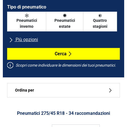
Tipo di pneumatico
Pneumatici
Pneumatici
Quattro
inverno
estate
stagioni
Più opzioni
Tutte le marche
Cerca
Scopri come individuare le dimensioni dei tuoi pneumatici.
Tipo di vettura
Ordina per
Run flat
Tipo di pneumatico
Pneumatici ‎275/45 R18 - 34 raccomandazioni
Tutti i tipi (34)