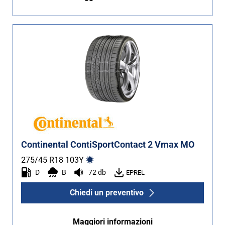
Continental ContiSportContact 2 Vmax MO
275/45 R18
103
Y
D
B
72 db
EPREL
Chiedi un preventivo
Maggiori informazioni