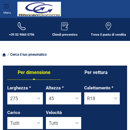
Menu
+39 02 9060 0796
Chiedi preventivo
Trova il punto di vendita
Cerca il tuo pneumatico
Per dimensione
Per vettura
Tab updated: Per dimensione
Larghezza
*
Altezza
*
Calettamento
*
Carico
Velocità