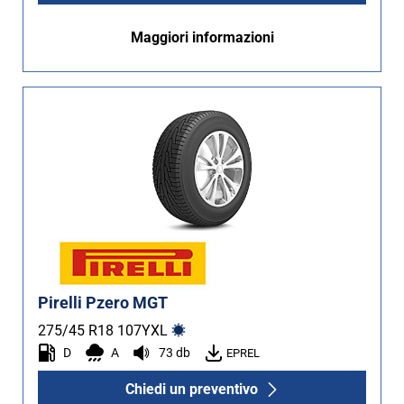
Maggiori informazioni
Pirelli Pzero MGT
275/45 R18
107
Y
XL
D
A
73 db
EPREL
Chiedi un preventivo