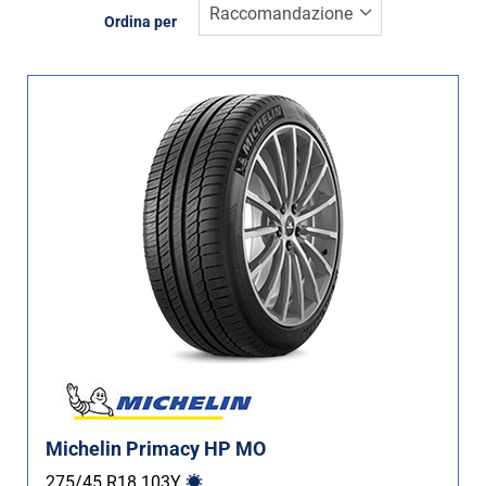
Inverno (5)
Ordina per
Estate (29)
Quattro stagioni (0)
Tipo di vettura
Tutti i tipi (34)
Auto (34)
4X4 (0)
Furgone (0)
Camper (0)
Run flat
Michelin Primacy HP MO
Runflat (3)
275/45 R18
103
Y