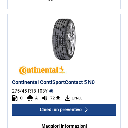
Continental ContiSportContact 5 N0
275/45 R18
103
Y
C
A
72 db
EPREL
Chiedi un preventivo
Maggiori informazioni