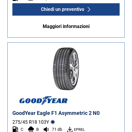
Chiedi un preventivo
Maggiori informazioni
GoodYear Eagle F1 Asymmetric 2 N0
275/45 R18
103
Y
C
B
71 db
EPREL