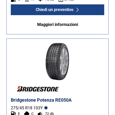
Chiedi un preventivo
Maggiori informazioni
Bridgestone Potenza RE050A
275/45 R18
103
Y
E
C
72 db