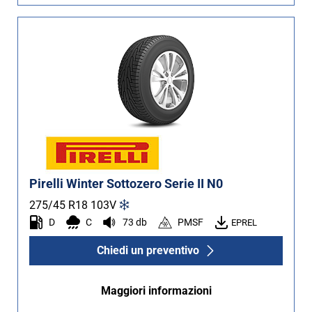
Pirelli Winter Sottozero Serie II N0
275/45 R18
103
V
D
C
73 db
PMSF
EPREL
Chiedi un preventivo
Maggiori informazioni