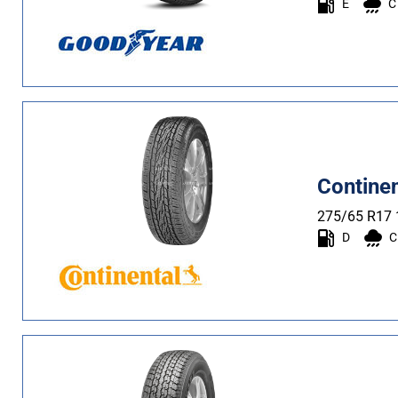
E
C
Contine
275/65 R17
D
C