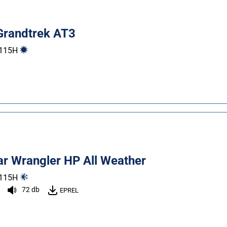
Grandtrek AT3
115
H
r Wrangler HP All Weather
115
H
72 db
EPREL