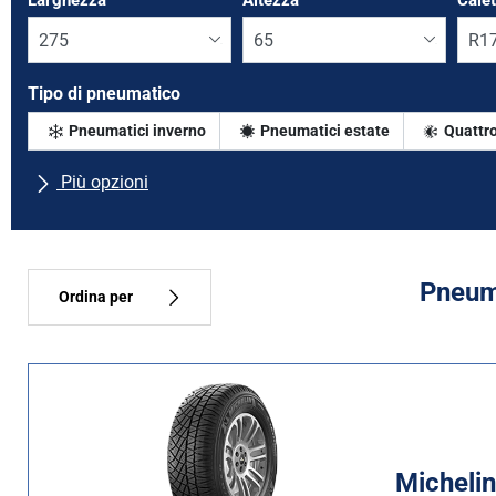
Larghezza
*
Altezza
*
Cale
Tipo di pneumatico
Pneumatici inverno
Pneumatici estate
Quattro
Più opzioni
Tutte le marche
Tipo di vettura
Pneuma
Ordina per
Tipo di pneumatico
Tutti i tipi (27)
Inverno (2)
Michelin