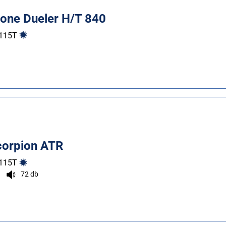
tone Dueler H/T 840
115
T
Scorpion ATR
115
T
72 db