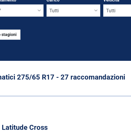
ttamento
*
Carico
Velocità
 stagioni
Run flat
tici ‎275/65 R17 - 27 raccomandazioni
 Latitude Cross