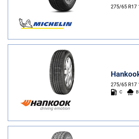
Estate (10)
275/65 R17
Quattro stagioni (15)
Tipo di vettura
Tutti i tipi (27)
Auto (0)
4X4 (27)
Hankook
Furgone (0)
275/65 R17
Camper (0)
C
B
Run flat
Runflat (0)
Non Run flat (27)