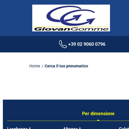
+39 02 9060 0796
Home
Cerca il tuo pneumatico
Per dimensione
Tab updated: Per dimensione