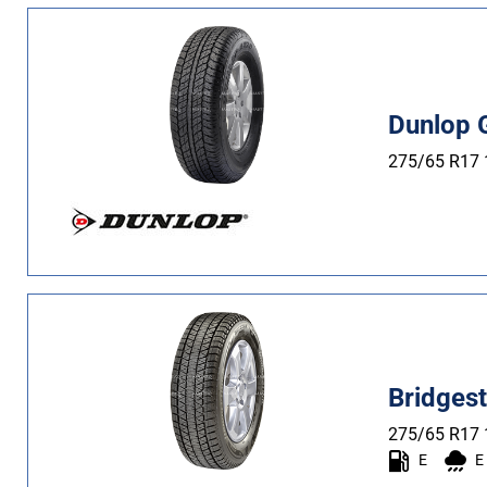
Dunlop 
275/65 R17
Bridges
275/65 R17
E
E