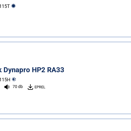
115
T
 Dynapro HP2 RA33
115
H
70 db
EPREL