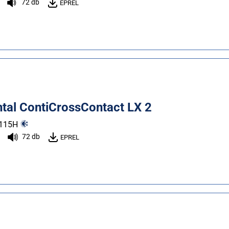
72 db
EPREL
ntal ContiCrossContact LX 2
115
H
72 db
EPREL