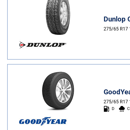
Più
opzioni
Dunlop 
275/65 R17
GoodYea
275/65 R17
D
C