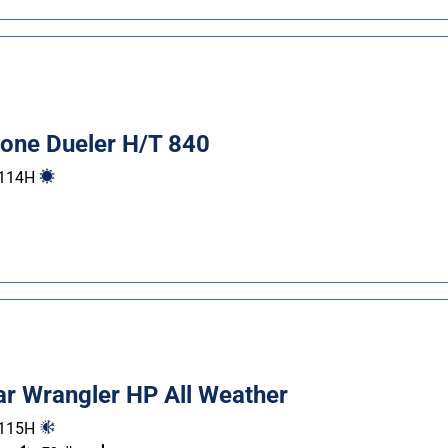
tone Dueler H/T 840
114
H
r Wrangler HP All Weather
115
H