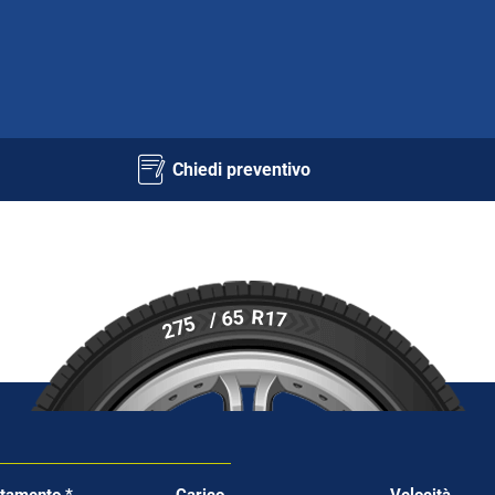
Chiedi preventivo
R17
/ 65
275