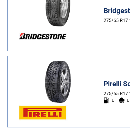
Bridges
275/65 R17
Pirelli 
275/65 R17
E
E