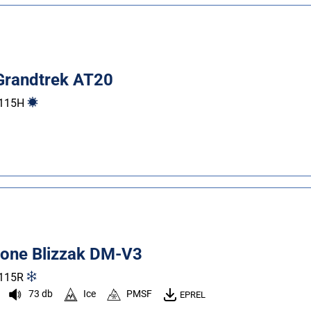
Grandtrek AT20
115
H
tone Blizzak DM-V3
115
R
73 db
Ice
PMSF
EPREL