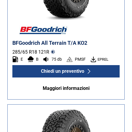
BFGoodrich All Terrain T/A KO2
285/65 R18
121
R
E
B
75 db
PMSF
EPREL
Chiedi un preventivo
Maggiori informazioni