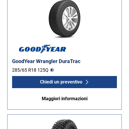
GoodYear Wrangler DuraTrac
285/65 R18
125
Q
Chiedi un preventivo
Maggiori informazioni