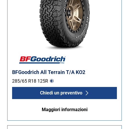
BFGoodrich All Terrain T/A KO2
285/65 R18
125
R
Chiedi un preventivo
Maggiori informazioni