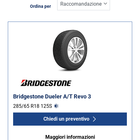
Inverno (0)
Ordina per
Estate (2)
Quattro stagioni (14)
Tipo di vettura
Tutti i tipi (16)
Auto (0)
4X4 (16)
Furgone (0)
Bridgestone Dueler A/T Revo 3
Camper (0)
285/65 R18
125
S
Chiedi un preventivo
Run flat
Maggiori informazioni
Runflat (0)