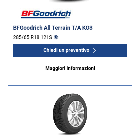
BFGoodrich All Terrain T/A KO3
285/65 R18
121
S
Chiedi un preventivo
Maggiori informazioni