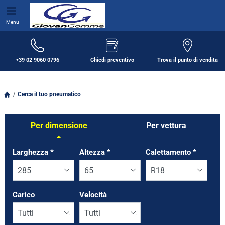
Menu
+39 02 9060 0796
Chiedi preventivo
Trova il punto di vendita
Cerca il tuo pneumatico
Per dimensione
Per vettura
Tab updated: Per dimensione
Larghezza
*
Altezza
*
Calettamento
*
Carico
Velocità