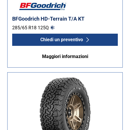
BFGoodrich HD-Terrain T/A KT
285/65 R18
125
Q
Chiedi un preventivo
Maggiori informazioni