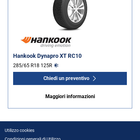
Hankook Dynapro XT RC10
285/65 R18
125
R
Chiedi un preventivo
Maggiori informazioni
Utilizzo cookies
Condizioni generali di Utilizzo