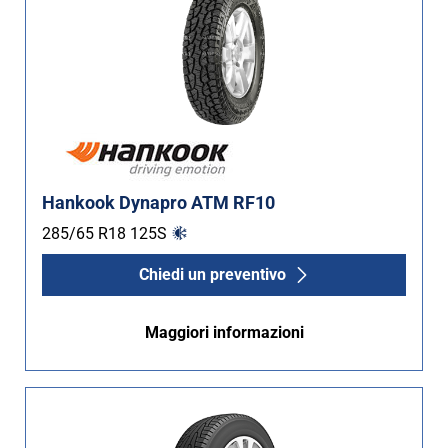
Hankook Dynapro ATM RF10
285/65 R18
125
S
Chiedi un preventivo
Maggiori informazioni