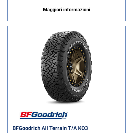
Maggiori informazioni
BFGoodrich All Terrain T/A KO3