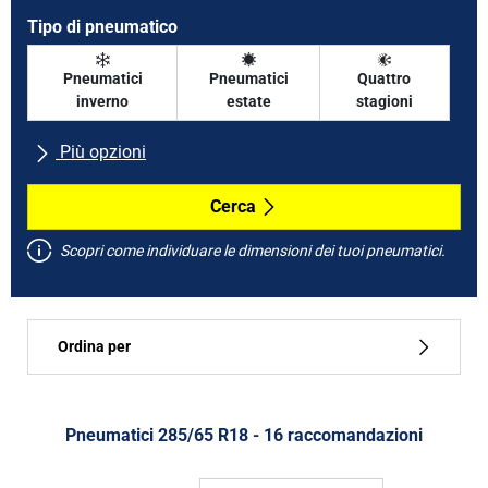
Tipo di pneumatico
Pneumatici
Pneumatici
Quattro
inverno
estate
stagioni
Più opzioni
Tutte le marche
Cerca
Scopri come individuare le dimensioni dei tuoi pneumatici.
Tipo di vettura
Ordina per
Run flat
Tipo di pneumatico
Pneumatici ‎285/65 R18 - 16 raccomandazioni
Tutti i tipi (16)