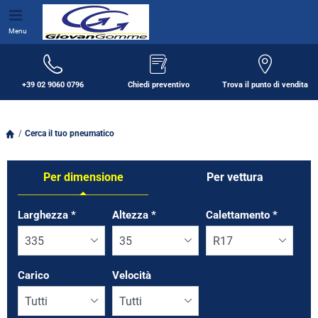
Menu
+39 02 9060 0796
Chiedi preventivo
Trova il punto di vendita
Cerca il tuo pneumatico
Per dimensione
Per vettura
Tab updated: Per dimensione
Larghezza
*
Altezza
*
Calettamento
*
Carico
Velocità