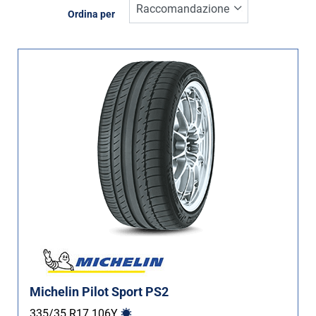
Inverno (0)
Ordina per
Estate (3)
Quattro stagioni (0)
Tipo di vettura
Tutti i tipi (3)
Auto (3)
4X4 (0)
Furgone (0)
Camper (0)
Run flat
Michelin Pilot Sport PS2
Runflat (0)
335/35 R17
106
Y