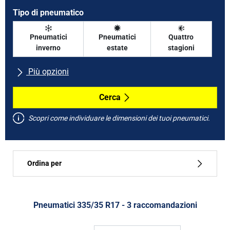
Tipo di pneumatico
Pneumatici
Pneumatici
Quattro
inverno
estate
stagioni
Più opzioni
Tutte le marche
Cerca
Scopri come individuare le dimensioni dei tuoi pneumatici.
Tipo di vettura
Ordina per
Run flat
Tipo di pneumatico
Pneumatici ‎335/35 R17 - 3 raccomandazioni
Tutti i tipi (3)