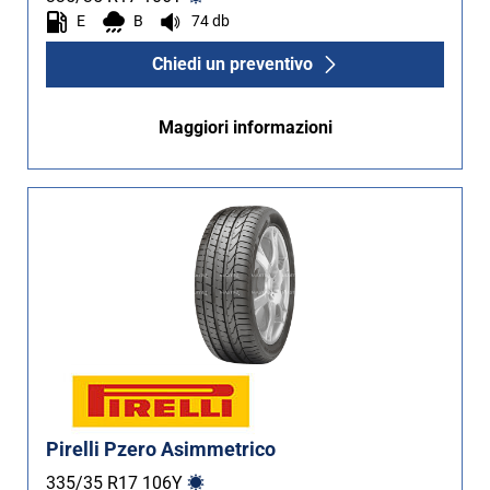
E
B
74 db
Non Run flat (3)
Chiedi un preventivo
Più opzioni
Maggiori informazioni
Pirelli Pzero Asimmetrico
335/35 R17
106
Y